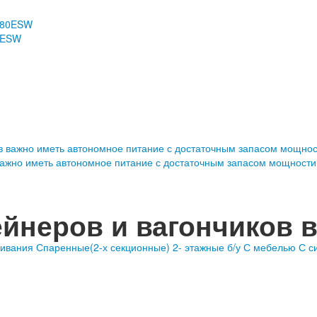
0ESW
важно иметь автономное питание с достаточным запасом мощности
ейнеров и вагончиков 
живания
Спаренные(2-х секционные)
2- этажные
б/у
С мебелью
С с