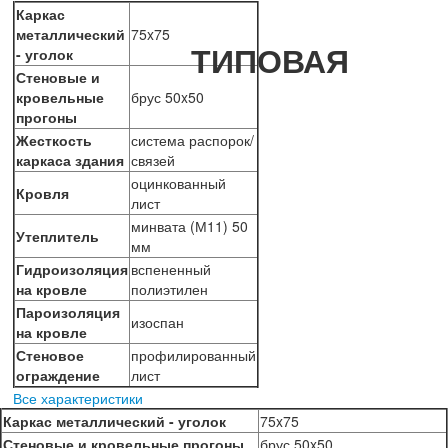
Каркас
металлический
75x75
ТИПОВАЯ
- уголок
Стеновые и
кровельные
брус 50x50
прогоны
Жесткость
система распорок/
каркаса здания
связей
оцинкованный
Кровля
лист
минвата (М11) 50
Утеплитель
мм
Гидроизоляция
вспененный
на кровле
полиэтилен
Пароизоляция
изоспан
на кровле
Стеновое
профилированный
ограждение
лист
Все характеристики
Каркас металлический - уголок
75x75
Стеновые и кровельные прогоны
брус 50x50