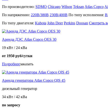
По производителю:
SDMO
Chicago
Wilson
Teksan
Atlas Copco
A
По напряжению:
220В/380В
230В/400В
По типу исполнения:
В
По типу двигателя:
Kubota
John Deer
Perkins
Doosan
Смотреть в
Аренда ДЭС Atlas Copco QES 30
19 кВт / 24 кBа
от 1950 руб/сутки
Подробнее
заказать
Аренда генератора Atlas Copco QIS 45
дизельный генератор
34 кВт / 42 кВа
по запросу