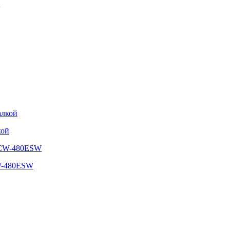
2
кой
CW-480ESW