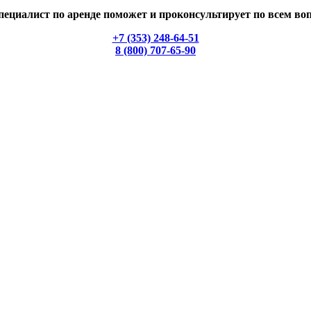
ециалист по аренде поможет и проконсультирует по всем во
+7 (353) 248-64-51
8 (800) 707-65-90