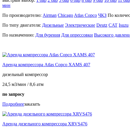
Быстрый выбор:
1 бар
2 бар
5 бар
6 бар
8 бар
9 бар
10 бар
11 бар
мин
По производителю:
Airman
Chicago
Atlas Copco
ЧКЗ
По количес
По типу двигателя:
Дизельные
Электрические
Deutz
CAT
Isuzu
По назначению:
Для бурения
Для опрессовки
Высокого давлен
Аренда компрессора Atlas Copco XAMS 407
дизельный компрессор
24,5 м3/мин / 8,6 атм
по запросу
Подробнее
заказать
Аренда дизельного компрессора XRVS476