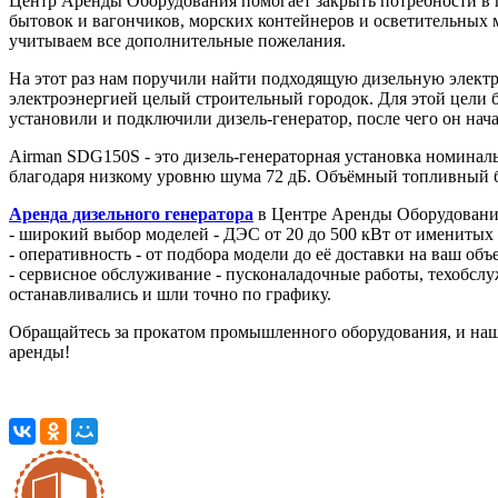
Центр Аренды Оборудования помогает закрыть потребности в
бытовок и вагончиков, морских контейнеров и осветительных 
учитываем все дополнительные пожелания.
На этот раз нам поручили найти подходящую дизельную электр
электроэнергией целый строительный городок. Для этой цел
установили и подключили дизель-генератор, после чего он на
Airman SDG150S - это дизель-генераторная установка номина
благодаря низкому уровню шума 72 дБ. Объёмный топливный ба
Аренда дизельного генератора
в Центре Аренды Оборудования 
- широкий выбор моделей - ДЭС от 20 до 500 кВт от именитых
- оперативность - от подбора модели до её доставки на ваш об
- сервисное обслуживание - пусконаладочные работы, техобслу
останавливались и шли точно по графику.
Обращайтесь за прокатом промышленного оборудования, и наш
аренды!