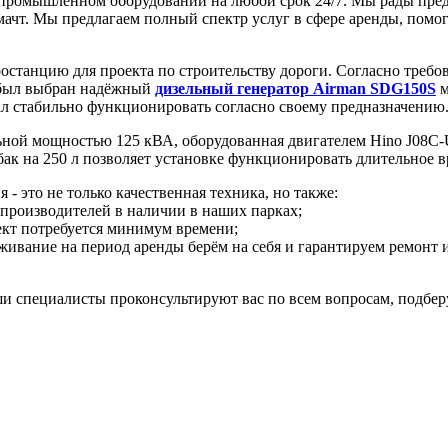
 промышленном оборудовании на любой срок 24/7.
Мы рады пред
мачт. Мы предлагаем полный спектр услуг в сфере аренды, помо
останцию для проекта по строительству дороги. Согласно требо
и был выбран надёжный
дизельный генератор Airman SDG150S
м
чал стабильно функционировать согласно своему предназначению
льной мощностью 125 кВА, оборудованная двигателем Hino J08C
к на 250 л позволяет установке функционировать длительное вр
- это не только качественная техника, но также:
 производителей в наличии в наших парках;
ъект потребуется минимум времени;
живание на период аренды берём на себя и гарантируем ремонт 
и специалисты проконсультируют вас по всем вопросам, подбер