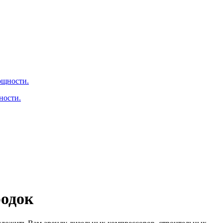
ности.
родок