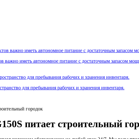
ов важно иметь автономное питание с достаточным запасом мощ
остранство для пребывания рабочих и хранения инвентаря.
троительный городок
150S питает строительный го