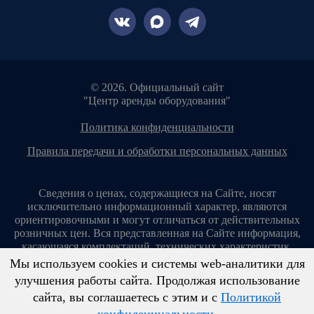
© 2026. Официальный сайт
"Центр аренды оборудования"
политика конфиденциальности
правила передачи и обработки персональных данных
Сведения о ценах, содержащиеся на Сайте, носят
исключительно информационный характер, являются
ориентировочными и могут отличаться от действительных
розничных цен. Вся представленная на Сайте информация,
касающаяся комплектаций, технических характеристик,
цветовых сочетаний, стоимости услуг, сервисного
Мы используем cookies и системы web-аналитики для
обслуживания, дополнительного оборудования, условий
улучшения работы сайта. Продолжая использование
аренды оборудования и т. п., ни при каких условиях не
сайта, вы соглашаетесь с этим и с
Политикой
является публичной офертой, определяемой положениями
ст. 437 Гражданского кодекса Российской Федерации.